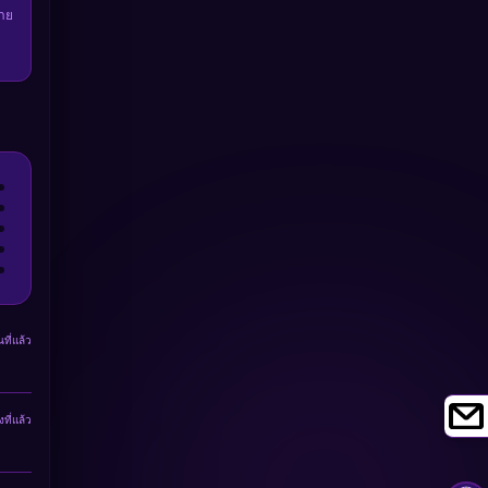
่าย
นที่แล้ว
งที่แล้ว