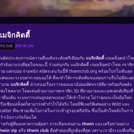
▶
แมจิกคิตตี้
PG Soft
RTP 97.2%
ัมผัสประสบการณ์ความตื่นเต้นระดับพรีเมียมกับ
แมจิกคิตตี้
เกมสล็อตนำโช
ี่กำลังมาแรงที่สุดในขณะนี้ ร่วมสนุกกับ แมจิกคิตตี้ เกมสล็อตนำโชค กราฟิ
วย แตกบ่อย จ่ายหนัก สมัครเล่นวันนี้ที่ thwinclub.org พร้อมโปรโมชั่นสุด
ิเศษและระบบฝาก-ถอนออโต้ ที่จะทำให้การเดิมพันของคุณราบรื่นไม่มีสะดุ
ัวเกม
แมจิกคิตตี้
นำเสนอเรื่องราวของแมวน้อยมหัศจรรย์ที่มาพร้อมกับพลัง
ห่งโชคลาภ โดดเด่นด้วยงานภาพกราฟิก 3D ที่สวยงามและเอฟเฟกต์เสียงที่
่าตื่นเต้น ระบบการเล่นถูกออกแบบมาให้เข้าใจง่าย ไม่ว่าคุณจะเป็นมือใหม่
รือเซียนสล็อตก็สามารถทำกำไรได้จริง โดยมีฟีเจอร์พิเศษอย่าง Wild และ
catter ที่จะช่วยเพิ่มโอกาสในการเข้าสู่รอบฟรีสปิน ซึ่งเป็นหัวใจหลักในการ
ว้าเงินรางวัลก้อนโต
ำหรับผู้ที่มองหาความคุ้มค่า การเลือกเล่นผ่าน
thwin
และเครือข่ายอย่าง
hwin vip
หรือ
thwin club
คือคำตอบที่ถูกต้องที่สุด เพราะเรามีระบบที่เสถี