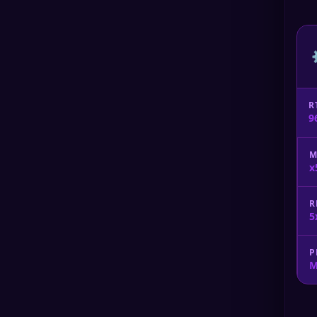
R
9
M
x
R
5
P
M