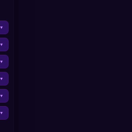
▼
▼
▼
▼
▼
▼