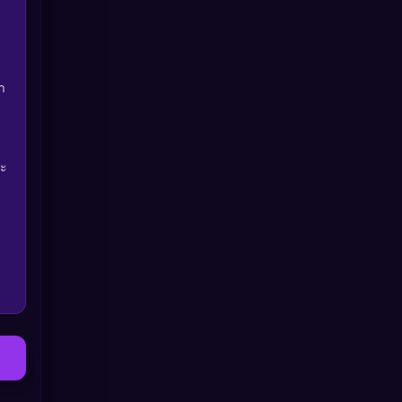
ด
่า
ยะ