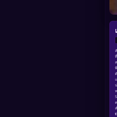
ส
ท
ส
พ
ต
แ
น
ห
S
ค
ส
t