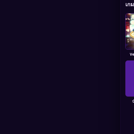
เกมท
V