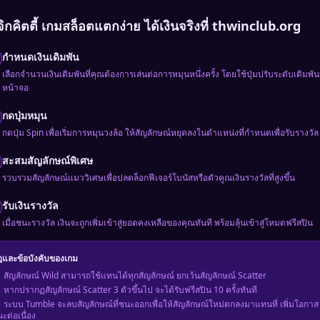
ิกคิตตี้ เกมสล็อตแตกง่าย ได้เงินจริงที่ thwinclub.org
กำหนดเงินเดิมพัน
เลือกจำนวนเงินเดิมพันที่คุณต้องการเล่นต่อการหมุนหนึ่งครั้ง โดยใช้ปุ่มปรับระดับเดิมพันท
หน้าจอ
กดปุ่มหมุน
กดปุ่ม Spin เพื่อเริ่มการหมุนวงล้อ ให้สัญลักษณ์หยุดลงในตำแหน่งที่กำหนดเพื่อรับรางวัล
สะสมสัญลักษณ์พิเศษ
รวบรวมสัญลักษณ์แมววิเศษเพื่อปลดล็อกฟีเจอร์โบนัสหรือตัวคูณเงินรางวัลที่สูงขึ้น
รับเงินรางวัล
เมื่อชนะรางวัล เงินจะถูกเพิ่มเข้าสู่ยอดคงเหลือของคุณทันที พร้อมลุ้นเข้าสู่โหมดฟรีสปิน
ฎและข้อบังคับของเกม
สัญลักษณ์ Wild สามารถใช้แทนได้ทุกสัญลักษณ์ ยกเว้นสัญลักษณ์ Scatter
หากปรากฏสัญลักษณ์ Scatter 3 ตัวขึ้นไป จะได้รับฟรีสปิน 10 ครั้งทันที
ระบบ Tumble จะลบสัญลักษณ์ที่ชนะออกเพื่อให้สัญลักษณ์ใหม่ตกลงมาแทนที่ เพิ่มโอกาส
ะต่อเนื่อง