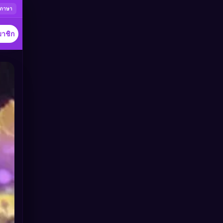
ภาษา
มาชิก