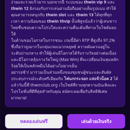
ง่ายและรวดเร็วมาก นอกจากนี้ ระบบของ
thwin vip 9
และ
thwin 12
ยังรองรับการเล่นผ่านมือถืออย่างเต็มรูปแบบ ทำให้
คุณสามารถสนุกกับ
thwin slot
และ
thwin 13
ได้ทุกที่ทุก
เวลา ความนิยมของ
thwin thvip
นั้นพิสูจน์แล้วว่าผู้เล่นชาว
ไทยชื่นชอบความโปร่งใสและความตื่นเต้นที่ทางเว็บไซต์มอบ
ให้
ในด้านของโอกาสในการชนะ เกมนี้มีค่า RTP ที่สูงถึง 97.2%
ซึ่งถือว่าสูงมากในกลุ่มเกมแนวกลยุทธ์ ความผันผวนอยู่ใน
ระดับปานกลาง ทำให้ผู้เล่นมีโอกาสได้รับรางวัลอย่างต่อเนื่อง
และมีโอกาสลุ้นรางวัลใหญ่ (Max Win) ที่จะเปลี่ยนเงินทุนหลัก
ร้อยให้เป็นหลักหมื่นได้อย่างไม่ยากเย็น
อย่ารอช้า! มาร่วมเป็นส่วนหนึ่งของชุมชนผู้ชนะและสัมผัส
ประสบการณ์ระดับพรีเมียมกับ
ไพ่นกกระจอก แห่งจั่วน็อค 2
ได้
แล้ววันนี้ที่ thwinclub.org เว็บไซต์ที่รวมทุกความบันเทิงและ
โปรโมชั่นที่ดีที่สุดสำหรับคุณ สมัครเลยเพื่อรับสิทธิพิเศษ
มากมาย!
ทดลองเล่นฟรี
เล่นด้วยเงินจริง