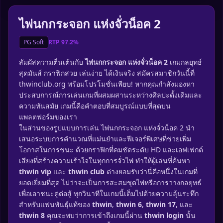
▶
ไพ่นกกระจอก แห่งจั่วน็อค 2
PG Soft
RTP 97.2%
สัมผัสความตื่นเต้นกับ
ไพ่นกกระจอก แห่งจั่วน็อค 2
เกมกลยุทธ์
สุดมันส์ กราฟิกสวย เล่นง่าย ได้เงินจริง สมัครสมาชิกวันนี้ที่
thwinclub.org พร้อมโปรโมชั่นเพียบ! หากคุณกำลังมองหา
ประสบการณ์การเล่นเกมที่ผสมผสานระหว่างศิลปะดั้งเดิมและ
ความทันสมัย เกมนี้คือคำตอบที่สมบูรณ์แบบที่สุดบน
แพลตฟอร์มของเรา
ในส่วนของรูปแบบการเล่น ไพ่นกกระจอก แห่งจั่วน็อค 2 นำ
เสนอระบบการคำนวณที่แม่นยำและฟีเจอร์พิเศษที่ช่วยเพิ่ม
โอกาสในการชนะ ด้วยกราฟิกที่คมชัดระดับ HD และเอฟเฟกต์
เสียงที่สร้างความเร้าใจในทุกการจั่วไพ่ ทำให้ผู้เล่นที่ค้นหา
thwin vip
และ
thwin club
ต่างยอมรับว่านี่คือหนึ่งในเกมที่
ยอดเยี่ยมที่สุด ไม่ว่าจะเป็นการสะสมชุดไพ่หรือการวางกลยุทธ์
เพื่อเอาชนะคู่ต่อสู้ ทุกวินาทีในเกมนี้เต็มไปด้วยความลุ้นระทึก
สำหรับแฟนพันธุ์แท้ของ
thwin
,
thwin 6
,
thwin 17
, และ
thwin 8
คุณจะพบว่าการเข้าถึงเกมนี้ผ่าน
thwin login
นั้น