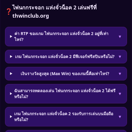
ไพ่นกกระจอก แห่งจั่วน็อค 2 เล่นฟรีที่
❓
thwinclub.org
ค่า RTP ของเกม ไพ่นกกระจอก แห่งจั่วน็อค 2 อยู่ที่เท่า
▼
ไหร่?
เกม ไพ่นกกระจอก แห่งจั่วน็อค 2 มีฟีเจอร์ฟรีสปินหรือไม่?
▼
เงินรางวัลสูงสุด (Max Win) ของเกมนี้คือเท่าไหร่?
▼
ฉันสามารถทดลองเล่น ไพ่นกกระจอก แห่งจั่วน็อค 2 ได้ฟรี
▼
หรือไม่?
เกม ไพ่นกกระจอก แห่งจั่วน็อค 2 รองรับการเล่นบนมือถือ
▼
หรือไม่?