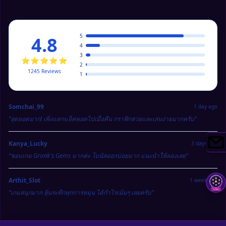
5
4.8
4
3
⭐⭐⭐⭐⭐
2
1245 Reviews
1
Somchai_99
1 day ago
“สุดยอดมาก! เพิ่งแตกแจ็คพอตไปเมื่อคืน กราฟิกสวยและเล่นง่ายมากครับ”
Kanya_Lucky
3 days ago
“ชอบเกม Gronk's Gems มากค่ะ โบนัสออกบ่อยมาก แนะนำให้ลองเลย”
Arthit_Slot
1 week ago
“เกมสนุกมาก ลุ้นระทึกทุกการหมุน ได้กำไรเน้นๆ เลยครับ”