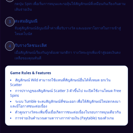
กดปุ่ม Spin เพื่อเริ่มการหมุนและรอลุ้นให้สัญลักษณ์ที่เหมือนกันเรียงกันตาม
เส้นจ่ายเงิน
สะสมอัญมณี
3
จับคู่สัญลักษณ์อัญมณีล้ำค่าเพื่อรับรางวัล และมองหาโอกาสในการเข้าสู่
โหมดโบนัส
รับรางวัลชนะเลิศ
4
เมื่อสัญลักษณ์เรียงกันถูกต้องตามกติกา รางวัลจะถูกเพิ่มเข้าสู่ยอดเงินคง
เหลือของคุณทันที
Game Rules & Features
สัญลักษณ์ Wild สามารถใช้แทนที่สัญลักษณ์อื่นได้ทั้งหมด ยกเว้น
Scatter
การปรากฏของสัญลักษณ์ Scatter 3 ตัวขึ้นไป จะเปิดใช้งานโหมด Free
Spins
ระบบ Tumble จะลบสัญลักษณ์ที่ชนะออก เพื่อให้สัญลักษณ์ใหม่ตกลงมา
และมีโอกาสชนะต่อเนื่อง
ตัวคูณรางวัลจะเพิ่มขึ้นเมื่อเกิดการชนะต่อเนื่องในรอบการหมุนเดียวกัน
การจ่ายเงินคำนวณตามตารางการจ่ายเงิน (Paytable) ของตัวเกม