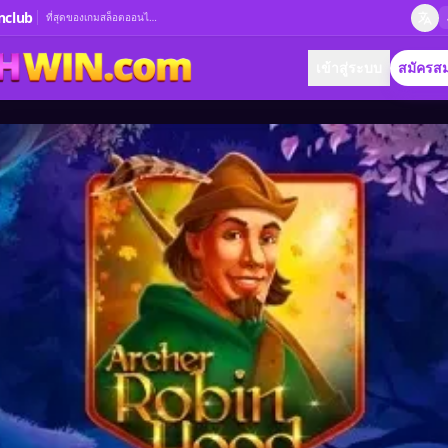
nclub
ที่สุดของเกมสล็อตออนไลน์
เข้าสู่ระบบ
สมัครส