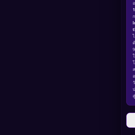
อ
1
ก
l
t
ไ
ด
9
ใ
โ
อ
ว
ป
ส