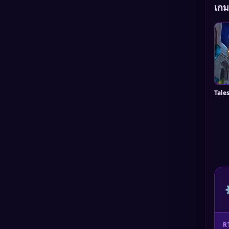
เกมท
R