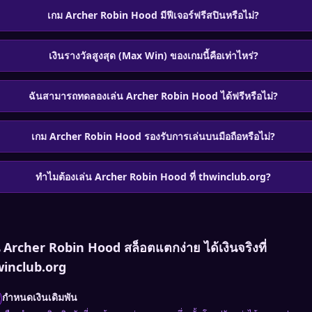
เกม Archer Robin Hood มีฟีเจอร์ฟรีสปินหรือไม่?
เงินรางวัลสูงสุด (Max Win) ของเกมนี้คือเท่าไหร่?
ฉันสามารถทดลองเล่น Archer Robin Hood ได้ฟรีหรือไม่?
เกม Archer Robin Hood รองรับการเล่นบนมือถือหรือไม่?
ทำไมต้องเล่น Archer Robin Hood ที่ thwinclub.org?
น Archer Robin Hood สล็อตแตกง่าย ได้เงินจริงที่
inclub.org
กำหนดเงินเดิมพัน