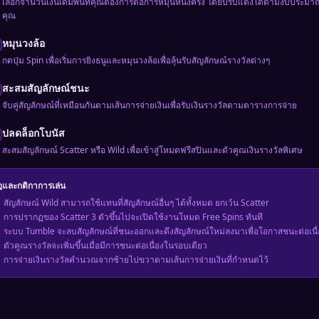
เลือกจำนวนเงินเดิมพันที่คุณต้องการต่อการหมุนหนึ่งครั้ง โดยปรับแต่งได้ตามงบประม
คุณ
หมุนวงล้อ
กดปุ่ม Spin เพื่อเริ่มการยิงธนูและหมุนวงล้อเพื่อลุ้นรับสัญลักษณ์รางวัลต่างๆ
สะสมสัญลักษณ์ชนะ
จับคู่สัญลักษณ์ที่เหมือนกันตามเส้นการจ่ายเงินเพื่อรับเงินรางวัลตามตารางการจ่าย
ปลดล็อกโบนัส
สะสมสัญลักษณ์ Scatter หรือ Wild เพื่อเข้าสู่โหมดฟรีสปินและตัวคูณเงินรางวัลพิเศษ
ฎและกติกาการเล่น
สัญลักษณ์ Wild สามารถใช้แทนที่สัญลักษณ์อื่นๆ ได้ทั้งหมด ยกเว้น Scatter
การปรากฏของ Scatter 3 ตัวขึ้นไปจะเปิดใช้งานโหมด Free Spins ทันที
ระบบ Tumble จะลบสัญลักษณ์ที่ชนะออกและดึงสัญลักษณ์ใหม่ลงมาเพื่อโอกาสชนะต่อเนื่
ตัวคูณรางวัลจะเพิ่มขึ้นเมื่อมีการชนะต่อเนื่องในรอบเดียว
การจ่ายเงินรางวัลคำนวณจากซ้ายไปขวาตามเส้นการจ่ายเงินที่กำหนดไว้