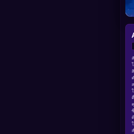
ส
โ
ส
ต
ส
ใ
ต
ค
ซ
ด
ใ
ส