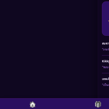
สมชา
“เกมน
Kikk
“ชอบร
เทพเจ
“เป็
🏠
🎁