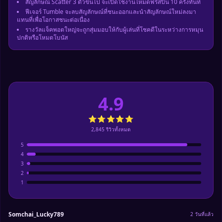
สัญลักษณ์ Scatter 3 ตัวขึ้นไป จะเปิดใช้งานโหมดฟรีสปิน 10 ครั้งทันที
ฟีเจอร์ Tumble จะลบสัญลักษณ์ที่ชนะออกและนำสัญลักษณ์ใหม่ลงมา
แทนที่เพื่อโอกาสชนะต่อเนื่อง
รางวัลแจ็คพอตใหญ่จะถูกสุ่มมอบให้กับผู้เล่นที่โชคดีในระหว่างการหมุน
ปกติหรือโหมดโบนัส
4.9
⭐⭐⭐⭐⭐
2,845 รีวิวทั้งหมด
5
4
3
2
1
Somchai_Lucky789
2 วันที่แล้ว