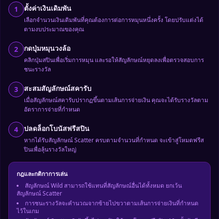
ตั้งค่าเงินเดิมพัน
1
เลือกจำนวนเงินเดิมพันที่คุณต้องการต่อการหมุนหนึ่งครั้ง โดยปรับแต่งได้
ตามงบประมาณของคุณ
กดปุ่มหมุนวงล้อ
2
คลิกปุ่มสปินเพื่อเริ่มการหมุน และรอให้สัญลักษณ์หยุดลงเพื่อตรวจสอบการ
ชนะรางวัล
สะสมสัญลักษณ์สคารับ
3
เมื่อสัญลักษณ์สคารับปรากฏขึ้นตามเส้นการจ่ายเงิน คุณจะได้รับรางวัลตาม
อัตราการจ่ายที่กำหนด
ปลดล็อกโบนัสฟรีสปิน
4
หากได้รับสัญลักษณ์ Scatter ครบตามจำนวนที่กำหนด จะเข้าสู่โหมดฟรีส
ปินเพื่อลุ้นรางวัลใหญ่
กฎและกติกาการเล่น
สัญลักษณ์ Wild สามารถใช้แทนที่สัญลักษณ์อื่นได้ทั้งหมด ยกเว้น
สัญลักษณ์ Scatter
การชนะรางวัลจะคำนวณจากซ้ายไปขวาตามเส้นการจ่ายเงินที่กำหนด
ไว้ในเกม