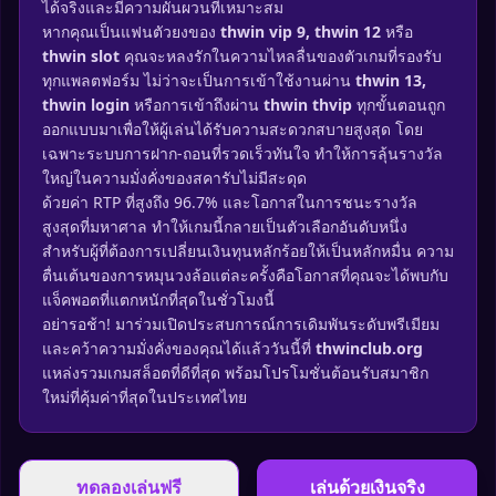
ได้จริงและมีความผันผวนที่เหมาะสม
หากคุณเป็นแฟนตัวยงของ
thwin vip 9, thwin 12
หรือ
thwin slot
คุณจะหลงรักในความไหลลื่นของตัวเกมที่รองรับ
ทุกแพลตฟอร์ม ไม่ว่าจะเป็นการเข้าใช้งานผ่าน
thwin 13,
thwin login
หรือการเข้าถึงผ่าน
thwin thvip
ทุกขั้นตอนถูก
ออกแบบมาเพื่อให้ผู้เล่นได้รับความสะดวกสบายสูงสุด โดย
เฉพาะระบบการฝาก-ถอนที่รวดเร็วทันใจ ทำให้การลุ้นรางวัล
ใหญ่ในความมั่งคั่งของสคารับไม่มีสะดุด
ด้วยค่า RTP ที่สูงถึง 96.7% และโอกาสในการชนะรางวัล
สูงสุดที่มหาศาล ทำให้เกมนี้กลายเป็นตัวเลือกอันดับหนึ่ง
สำหรับผู้ที่ต้องการเปลี่ยนเงินทุนหลักร้อยให้เป็นหลักหมื่น ความ
ตื่นเต้นของการหมุนวงล้อแต่ละครั้งคือโอกาสที่คุณจะได้พบกับ
แจ็คพอตที่แตกหนักที่สุดในชั่วโมงนี้
อย่ารอช้า! มาร่วมเปิดประสบการณ์การเดิมพันระดับพรีเมียม
และคว้าความมั่งคั่งของคุณได้แล้ววันนี้ที่
thwinclub.org
แหล่งรวมเกมสล็อตที่ดีที่สุด พร้อมโปรโมชั่นต้อนรับสมาชิก
ใหม่ที่คุ้มค่าที่สุดในประเทศไทย
ทดลองเล่นฟรี
เล่นด้วยเงินจริง