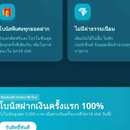
🎁
💎
โบนัสพิเศษทุกยอดฝาก
ไม่มีค่าธรรมเนียม
รับเครดิตฟรีและโปรโมชั่นสุด
เติมเงินได้ไม่อั้น ไม่หัก
คุ้มทุกครั้งที่เติมเงิน เพิ่มโอกาส
เปอร์เซ็นต์ รับยอดเต็มจำนวนทุ
ชนะใน bn16 slot
รายการ
ข้อเสนอสำหรับสมาชิกใหม่
โบนัสฝากเงินครั้งแรก 100%
รับโบนัสสูงสุด 5,000 บาท เมื่อฝากเงินครั้งแรกที่ bn16 slot วันนี้!
รับสิทธิ์ทันที