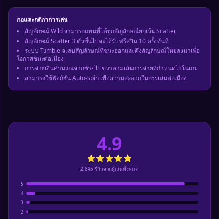
กฎและกติกาการเล่น
สัญลักษณ์ Wild สามารถแทนที่ได้ทุกสัญลักษณ์ยกเว้น Scatter
สัญลักษณ์ Scatter 3 ตัวขึ้นไปจะได้รับฟรีสปิน 10 ครั้งทันที
ระบบ Tumble จะลบสัญลักษณ์ที่ชนะออกและดึงสัญลักษณ์ใหม่ลงมาเพื่อ
โอกาสชนะต่อเนื่อง
การจ่ายเงินคำนวณจากซ้ายไปขวาตามเส้นการจ่ายที่กำหนดไว้ในเกม
สามารถใช้ฟังก์ชัน Auto-Spin เพื่อความสะดวกในการเล่นต่อเนื่อง
4.9
⭐⭐⭐⭐⭐
2,845 รีวิวจากผู้เล่นทั้งหมด
5
4
3
2