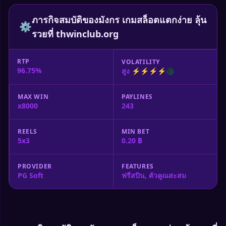
ภารกิจสมบัติของมังกร เกมสล็อตแตกง่าย ลุ้น
⚙️
รวยที่ thwinclub.org
RTP
VOLATILITY
96.75%
สูง ⚡⚡⚡⚡🌑
MAX WIN
PAYLINES
x8000
243
REELS
MIN BET
5x3
0.20 ฿
PROVIDER
FEATURES
PG Soft
ฟรีสปิน, ตัวคูณสะสม