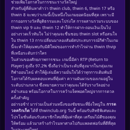
ช่วยเพิ่มโอกาสในการชนะรางวัลใหญ่
สำหรับผู้ที่ค้นหาคำว่า thwin club, thwin 6, thwin 17 หรือ
thwin 8 จะพบว่าเกมนี้เป็นหนึ่งในเกมยอดนิยมที่สุด เพราะมี
การออกรางวัลที่ยุติธรรมและโปร่งใส การผสานรวมระบบของ
thwin vip 9 และ thwin 12 ทำให้การฝาก-ถอนเงินเป็นไป
อย่างรวดเร็วทันใจ ไม่ว่าคุณจะชื่นชอบ thwin slot หรือสนใจ
ใน thwin 13 การเปลี่ยนมาลองสัมผัสประสบการณ์กีฬาในเกม
นี้จะทำให้คุณพบกับมิติใหม่ของการทำกำไรผ่าน thwin thvip
ที่เหนือระดับกว่าใคร
ในส่วนของศักยภาพการชนะ เกมนี้มีค่า RTP (Return to
Player) สูงถึง 97.2% ซึ่งถือว่าเป็นระดับที่สูงมากในกลุ่มเกม
กีฬาออนไลน์ ทำให้ผู้เล่นมีความมั่นใจได้ว่าทุกการเดิมพันมี
โอกาสได้รับผลตอบแทนที่คุ้มค่า ความผันผวนของเกมอยู่ใน
ระดับปานกลาง ซึ่งหมายความว่าคุณจะได้รับรางวัลอย่าง
สม่ำเสมอ พร้อมโอกาสในการคว้าแจ็คพอตใหญ่จากการดวล
ครั้งสำคัญ
อย่ารอช้า! มาร่วมเป็นส่วนหนึ่งของชัยชนะที่ยิ่งใหญ่ใน
การด
วลคริกเก็ต
ได้ที่ thwinclub.org วันนี้ พร้อมรับสิทธิพิเศษและ
โปรโมชั่นต้อนรับสมาชิกใหม่ที่คุ้มค่าที่สุด เตรียมไม้ตีของคุณ
ให้พร้อม แล้วมาสร้างกำไรมหาศาลไปกับแพลตฟอร์มที่ดีที่สุด
ในประเทศไทย!