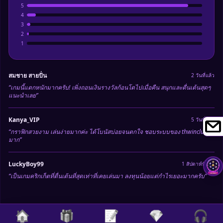
5
4
3
2
1
สมชาย สายปั่น
2 วันที่แล้ว
“เกมนี้แตกหนักมากครับ! เพิ่งถอนเงินรางวัลก้อนโตไปเมื่อคืน สนุกและตื่นเต้นสุดๆ
แนะนำเลย”
Kanya_VIP
5 วันที่แล้ว
“กราฟิกสวยงาม เล่นง่ายมากค่ะ ได้โบนัสบ่อยจนตกใจ ชอบระบบของ thwinclub
มาก”
LuckyBoy99
1 สัปดาห์ที่แล้ว
“เป็นเกมคริกเก็ตที่ตื่นเต้นที่สุดเท่าที่เคยเล่นมา ลงทุนน้อยแต่กำไรเยอะมากครับ”
🏠
🎁
📝
💎
🎧