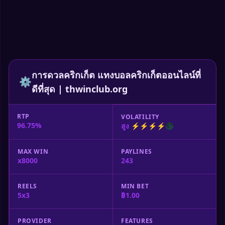
การดวลคริกเก็ต แทงบอลคริกเก็ตออนไลน์ที่
⚙️
ดีที่สุด | thwinclub.org
RTP
VOLATILITY
96.75%
สูง ⚡⚡⚡⚡🌑
MAX WIN
PAYLINES
x8000
243
REELS
MIN BET
5x3
฿1.00
PROVIDER
FEATURES