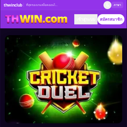
thwinclub
ที่สุดของเกมสล็อตออนไลน์
ภาษา
เข้าสู่ระบบ
สมัครสมาชิก