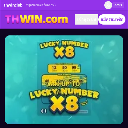
thwinclub
ที่สุดของเกมสล็อตออนไลน์
ภาษา
เข้าสู่ระบบ
สมัครสมาชิก