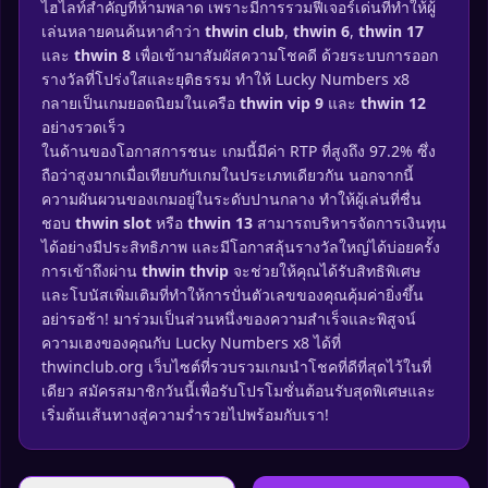
ไฮไลท์สำคัญที่ห้ามพลาด เพราะมีการรวมฟีเจอร์เด่นที่ทำให้ผู้
เล่นหลายคนค้นหาคำว่า
thwin club
,
thwin 6
,
thwin 17
และ
thwin 8
เพื่อเข้ามาสัมผัสความโชคดี ด้วยระบบการออก
รางวัลที่โปร่งใสและยุติธรรม ทำให้ Lucky Numbers x8
กลายเป็นเกมยอดนิยมในเครือ
thwin vip 9
และ
thwin 12
อย่างรวดเร็ว
ในด้านของโอกาสการชนะ เกมนี้มีค่า RTP ที่สูงถึง 97.2% ซึ่ง
ถือว่าสูงมากเมื่อเทียบกับเกมในประเภทเดียวกัน นอกจากนี้
ความผันผวนของเกมอยู่ในระดับปานกลาง ทำให้ผู้เล่นที่ชื่น
ชอบ
thwin slot
หรือ
thwin 13
สามารถบริหารจัดการเงินทุน
ได้อย่างมีประสิทธิภาพ และมีโอกาสลุ้นรางวัลใหญ่ได้บ่อยครั้ง
การเข้าถึงผ่าน
thwin thvip
จะช่วยให้คุณได้รับสิทธิพิเศษ
และโบนัสเพิ่มเติมที่ทำให้การปั่นตัวเลขของคุณคุ้มค่ายิ่งขึ้น
อย่ารอช้า! มาร่วมเป็นส่วนหนึ่งของความสำเร็จและพิสูจน์
ความเฮงของคุณกับ Lucky Numbers x8 ได้ที่
thwinclub.org เว็บไซต์ที่รวบรวมเกมนำโชคที่ดีที่สุดไว้ในที่
เดียว สมัครสมาชิกวันนี้เพื่อรับโปรโมชั่นต้อนรับสุดพิเศษและ
เริ่มต้นเส้นทางสู่ความร่ำรวยไปพร้อมกับเรา!