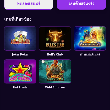
ทดลองเล่นฟรี
เล่นด้วยเงินจริง
เกมที่เกี่ยวข้อง
Joker Poker
Bull's Club
สกายเซนติเนลส์
Hot Fruits
Wild Survivor