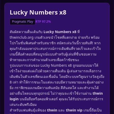
▶
Lucky Numbers x8
Pragmatic Play
RTP 97.2%
สัมผัสความตื่นเต้นกับ
Lucky Numbers x8
ที่
thwinclub.org เกมตัวเลขนำโชคที่แตกง่าย จ่ายจริง พร้อม
โปรโมชั่นพิเศษสำหรับสมาชิก สมัครเล่นวันนี้รวยทันที! หาก
คุณกำลังมองหาประสบการณ์การเดิมพันที่รวดเร็วและเร้าใจ
เกมนี้คือคำตอบที่สมบูรณ์แบบสำหรับผู้เล่นที่ชื่นชอบความ
ท้าทายและการคำนวณตัวเลขเพื่อคว้าชัยชนะ
รูปแบบการเล่นของ Lucky Numbers x8 ถูกออกแบบมาให้
เข้าใจง่ายแต่แฝงไปด้วยความตื่นเต้น ผู้เล่นสามารถเลือกวาง
เดิมพันในตัวเลขที่ตนเองเชื่อมั่น โดยมีระบบทวีคูณรางวัลสูงถึง
8 เท่า ทำให้การชนะในแต่ละรอบมีความหมายและคุ้มค่าอย่าง
ยิ่ง กราฟิกของเกมมีความทันสมัย สีสันสดใส และทำงานได้
อย่างลื่นไหลบนทุกอุปกรณ์ ไม่ว่าคุณจะเข้าใช้งานผ่าน
thwin
login
บนมือถือหรือคอมพิวเตอร์ คุณจะได้รับประสบการณ์การ
เล่นระดับพรีเมียม
สำหรับแฟนพันธุ์แท้ของ
thwin
และ
thwin vip
เกมนี้ถือเป็น