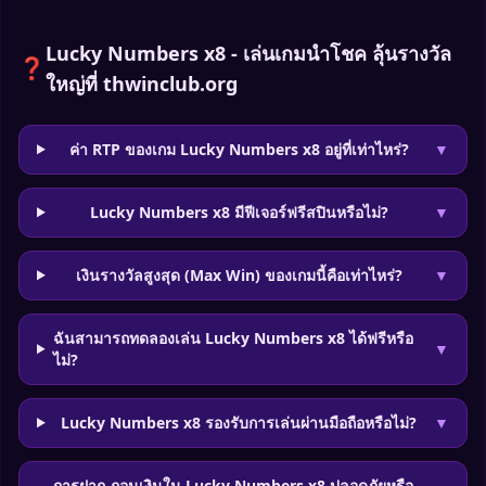
Lucky Numbers x8 - เล่นเกมนำโชค ลุ้นรางวัล
❓
ใหญ่ที่ thwinclub.org
ค่า RTP ของเกม Lucky Numbers x8 อยู่ที่เท่าไหร่?
▼
Lucky Numbers x8 มีฟีเจอร์ฟรีสปินหรือไม่?
▼
เงินรางวัลสูงสุด (Max Win) ของเกมนี้คือเท่าไหร่?
▼
ฉันสามารถทดลองเล่น Lucky Numbers x8 ได้ฟรีหรือ
▼
ไม่?
Lucky Numbers x8 รองรับการเล่นผ่านมือถือหรือไม่?
▼
การฝาก-ถอนเงินใน Lucky Numbers x8 ปลอดภัยหรือ