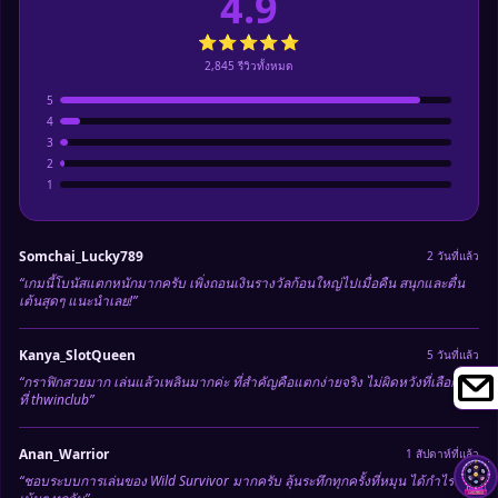
4.9
⭐⭐⭐⭐⭐
2,845 รีวิวทั้งหมด
5
4
3
2
1
Somchai_Lucky789
2 วันที่แล้ว
“เกมนี้โบนัสแตกหนักมากครับ เพิ่งถอนเงินรางวัลก้อนใหญ่ไปเมื่อคืน สนุกและตื่น
เต้นสุดๆ แนะนำเลย!”
Kanya_SlotQueen
5 วันที่แล้ว
“กราฟิกสวยมาก เล่นแล้วเพลินมากค่ะ ที่สำคัญคือแตกง่ายจริง ไม่ผิดหวังที่เลือกเล่น
ที่ thwinclub”
Anan_Warrior
1 สัปดาห์ที่แล้ว
“ชอบระบบการเล่นของ Wild Survivor มากครับ ลุ้นระทึกทุกครั้งที่หมุน ได้กำไร