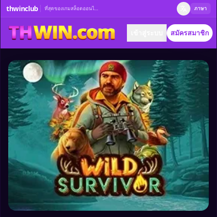
thwinclub
ที่สุดของเกมสล็อตออนไลน์
ภาษา
เข้าสู่ระบบ
สมัครสมาชิก