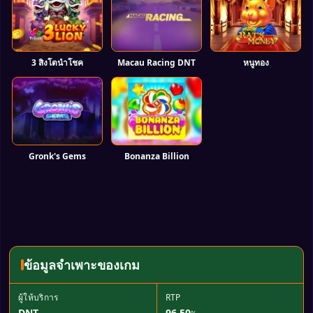
3 สิงโตนำโชค
Macau Racing DNT
หนูทอง
Gronk's Gems
Bonanza Billion
ข้อมูลจำเพาะของเกม
ผู้ให้บริการ
RTP
DNT
96.50