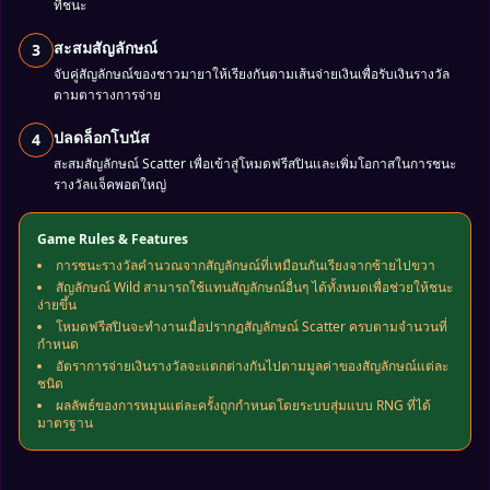
ที่ชนะ
สะสมสัญลักษณ์
3
จับคู่สัญลักษณ์ของชาวมายาให้เรียงกันตามเส้นจ่ายเงินเพื่อรับเงินรางวัล
ตามตารางการจ่าย
ปลดล็อกโบนัส
4
สะสมสัญลักษณ์ Scatter เพื่อเข้าสู่โหมดฟรีสปินและเพิ่มโอกาสในการชนะ
รางวัลแจ็คพอตใหญ่
Game Rules & Features
การชนะรางวัลคำนวณจากสัญลักษณ์ที่เหมือนกันเรียงจากซ้ายไปขวา
สัญลักษณ์ Wild สามารถใช้แทนสัญลักษณ์อื่นๆ ได้ทั้งหมดเพื่อช่วยให้ชนะ
ง่ายขึ้น
โหมดฟรีสปินจะทำงานเมื่อปรากฏสัญลักษณ์ Scatter ครบตามจำนวนที่
กำหนด
อัตราการจ่ายเงินรางวัลจะแตกต่างกันไปตามมูลค่าของสัญลักษณ์แต่ละ
ชนิด
ผลลัพธ์ของการหมุนแต่ละครั้งถูกกำหนดโดยระบบสุ่มแบบ RNG ที่ได้
มาตรฐาน