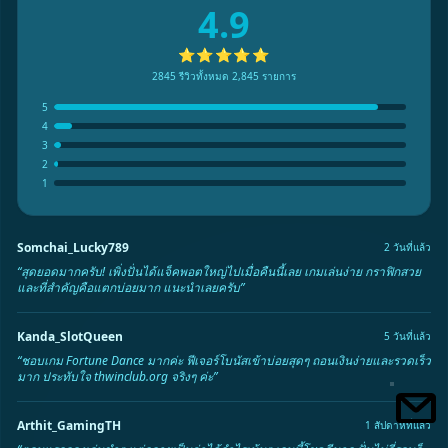
4.9
⭐⭐⭐⭐⭐
2845 รีวิวทั้งหมด 2,845 รายการ
5
4
3
2
1
Somchai_Lucky789
2 วันที่แล้ว
“สุดยอดมากครับ! เพิ่งปั่นได้แจ็คพอตใหญ่ไปเมื่อคืนนี้เลย เกมเล่นง่าย กราฟิกสวย
และที่สำคัญคือแตกบ่อยมาก แนะนำเลยครับ”
Kanda_SlotQueen
5 วันที่แล้ว
“ชอบเกม Fortune Dance มากค่ะ ฟีเจอร์โบนัสเข้าบ่อยสุดๆ ถอนเงินง่ายและรวดเร็ว
มาก ประทับใจ thwinclub.org จริงๆ ค่ะ”
Arthit_GamingTH
1 สัปดาห์ที่แล้ว