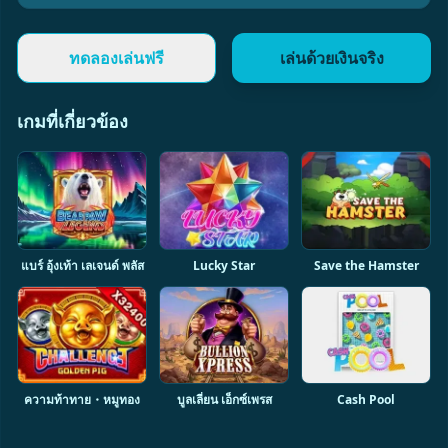
ทดลองเล่นฟรี
เล่นด้วยเงินจริง
เกมที่เกี่ยวข้อง
แบร์ อุ้งเท้า เลเจนด์ พลัส
Lucky Star
Save the Hamster
ความท้าทาย・หมูทอง
บูลเลี่ยน เอ็กซ์เพรส
Cash Pool