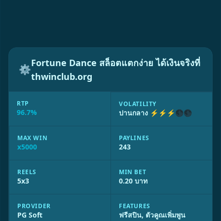
Fortune Dance สล็อตแตกง่าย ได้เงินจริงที่
⚙️
thwinclub.org
RTP
VOLATILITY
96.7%
ปานกลาง ⚡⚡⚡🌑🌑
MAX WIN
PAYLINES
x5000
243
REELS
MIN BET
5x3
0.20 บาท
PROVIDER
FEATURES
PG Soft
ฟรีสปิน, ตัวคูณเพิ่มพูน