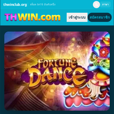
thwinclub.org
สล็อต bn16 อันดับหนึ่ง
ภาษา
เข้าสู่ระบบ
สมัครสมาชิก