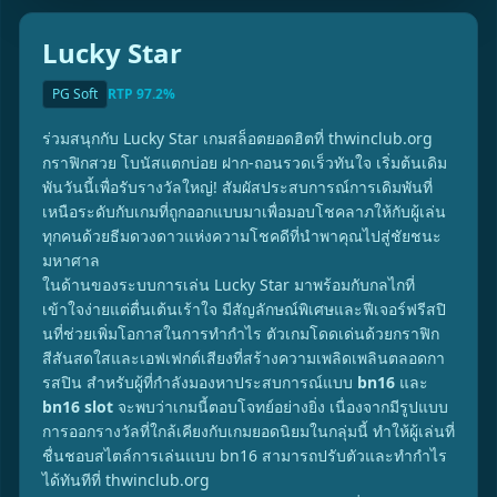
▶
Lucky Star
PG Soft
RTP 97.2%
ร่วมสนุกกับ Lucky Star เกมสล็อตยอดฮิตที่ thwinclub.org
กราฟิกสวย โบนัสแตกบ่อย ฝาก-ถอนรวดเร็วทันใจ เริ่มต้นเดิม
พันวันนี้เพื่อรับรางวัลใหญ่! สัมผัสประสบการณ์การเดิมพันที่
เหนือระดับกับเกมที่ถูกออกแบบมาเพื่อมอบโชคลาภให้กับผู้เล่น
ทุกคนด้วยธีมดวงดาวแห่งความโชคดีที่นำพาคุณไปสู่ชัยชนะ
มหาศาล
ในด้านของระบบการเล่น Lucky Star มาพร้อมกับกลไกที่
เข้าใจง่ายแต่ตื่นเต้นเร้าใจ มีสัญลักษณ์พิเศษและฟีเจอร์ฟรีสปิ
นที่ช่วยเพิ่มโอกาสในการทำกำไร ตัวเกมโดดเด่นด้วยกราฟิก
สีสันสดใสและเอฟเฟกต์เสียงที่สร้างความเพลิดเพลินตลอดกา
รสปิน สำหรับผู้ที่กำลังมองหาประสบการณ์แบบ
bn16
และ
bn16 slot
จะพบว่าเกมนี้ตอบโจทย์อย่างยิ่ง เนื่องจากมีรูปแบบ
การออกรางวัลที่ใกล้เคียงกับเกมยอดนิยมในกลุ่มนี้ ทำให้ผู้เล่นที่
ชื่นชอบสไตล์การเล่นแบบ bn16 สามารถปรับตัวและทำกำไร
ได้ทันทีที่ thwinclub.org