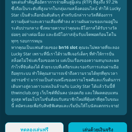
จุดเด่นสำคัญคืออัตราการจ่ายคืนสู่ผู้เล่น (RTP) ที่สูงถึง 97.2%
ซึ่งถือเป็นระดับที่สูงมากในกลุ่มเกมสล็อตออนไลน์ ทำให้ Lucky
Star เป็นตัวเลือกอันดับต้นๆ สำหรับนักล่ารางวัลที่ต้องการ
ความคุ้มค่าและความเสี่ยงที่ต่ำลง ความผันผวนของเกมอยู่ใน
ระดับปานกลาง ซึ่งหมายความว่าคุณจะมีโอกาสได้รับรางวัล
ย่อยๆ อย่างต่อเนื่อง และยังมีโอกาสลุ้นรับแจ็คพอตก้อนโตใน
ทุกๆ รอบการหมุน
หากคุณเป็นแฟนตัวยงของ
bn16 slot
คุณจะไม่พลาดที่จะลอง
Lucky Star เพราะที่นี่เราได้รวมฟีเจอร์เด็ดๆ ที่ทำให้การปั่น
สล็อตไม่ใช่แค่เรื่องของดวง แต่เป็นเรื่องของความสนุกและผล
กำไรที่จับต้องได้ ด้วยระบบที่เสถียรและรองรับการเล่นผ่านมือ
ถือทุกระบบ ทำให้คุณสามารถเข้าถึงความรวยได้ทุกที่ทุกเวลา
อย่ารอช้า! มาร่วมเป็นส่วนหนึ่งของความโชคดีและเริ่มต้นการ
เดินทางสู่ดวงดาวแห่งเงินล้านกับ Lucky Star ได้แล้ววันนี้ที่
thwinclub.org เว็บไซต์ที่มั่นคง ปลอดภัย และให้ผลตอบแทน
สูงสุด พร้อมโปรโมชั่นต้อนรับสมาชิกใหม่ที่คุ้มค่าที่สุดในขณะ
นี้ สมัครเลยเพื่อรับสิทธิพิเศษและเริ่มปั่นให้โบนัสแตกกระจาย!
ทดลองเล่นฟรี
เล่นด้วยเงินจริง