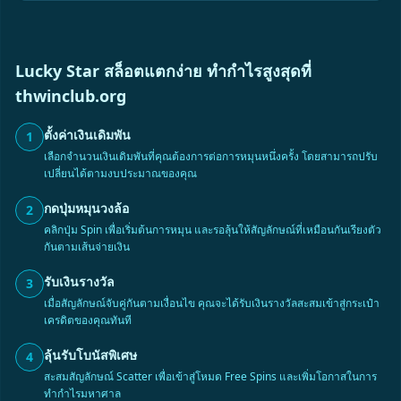
Lucky Star สล็อตแตกง่าย ทำกำไรสูงสุดที่
thwinclub.org
ตั้งค่าเงินเดิมพัน
1
เลือกจำนวนเงินเดิมพันที่คุณต้องการต่อการหมุนหนึ่งครั้ง โดยสามารถปรับ
เปลี่ยนได้ตามงบประมาณของคุณ
กดปุ่มหมุนวงล้อ
2
คลิกปุ่ม Spin เพื่อเริ่มต้นการหมุน และรอลุ้นให้สัญลักษณ์ที่เหมือนกันเรียงตัว
กันตามเส้นจ่ายเงิน
รับเงินรางวัล
3
เมื่อสัญลักษณ์จับคู่กันตามเงื่อนไข คุณจะได้รับเงินรางวัลสะสมเข้าสู่กระเป๋า
เครดิตของคุณทันที
ลุ้นรับโบนัสพิเศษ
4
สะสมสัญลักษณ์ Scatter เพื่อเข้าสู่โหมด Free Spins และเพิ่มโอกาสในการ
ทำกำไรมหาศาล