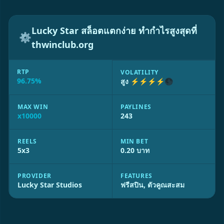
Lucky Star สล็อตแตกง่าย ทำกำไรสูงสุดที่
⚙️
thwinclub.org
RTP
VOLATILITY
96.75%
สูง ⚡⚡⚡⚡🌑
MAX WIN
PAYLINES
x10000
243
REELS
MIN BET
5x3
0.20 บาท
PROVIDER
FEATURES
Lucky Star Studios
ฟรีสปิน, ตัวคูณสะสม